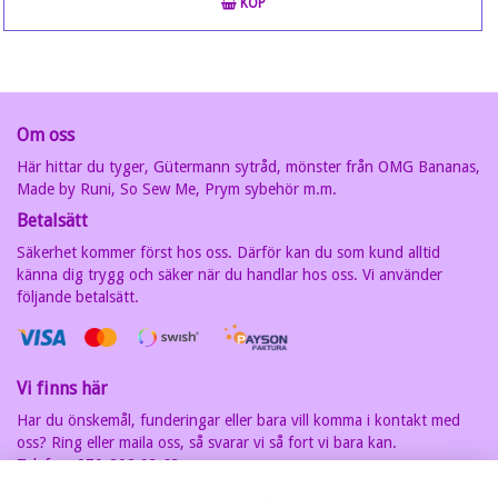
KÖP
Om oss
Här hittar du tyger, Gütermann sytråd, mönster från OMG Bananas,
Made by Runi, So Sew Me, Prym sybehör m.m.
Betalsätt
Säkerhet kommer först hos oss. Därför kan du som kund alltid
känna dig trygg och säker när du handlar hos oss. Vi använder
följande betalsätt.
Vi finns här
Har du önskemål, funderingar eller bara vill komma i kontakt med
oss? Ring eller maila oss, så svarar vi så fort vi bara kan.
Telefon: 070-202 93 63
E-postadress:
carin@acedesign.nu
Vi har F-Skatt sedel, org.nr. är