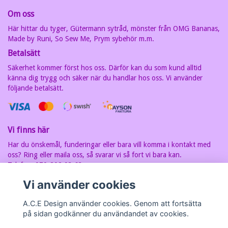
Om oss
Här hittar du tyger, Gütermann sytråd, mönster från OMG Bananas,
Made by Runi, So Sew Me, Prym sybehör m.m.
Betalsätt
Säkerhet kommer först hos oss. Därför kan du som kund alltid
känna dig trygg och säker när du handlar hos oss. Vi använder
följande betalsätt.
Vi finns här
Har du önskemål, funderingar eller bara vill komma i kontakt med
oss? Ring eller maila oss, så svarar vi så fort vi bara kan.
Telefon: 070-202 93 63
E-postadress:
carin@acedesign.nu
Vi har F-Skatt sedel, org.nr. är
Vi använder cookies
7607030280
A.C.E Design använder cookies. Genom att fortsätta
på sidan godkänner du användandet av cookies.