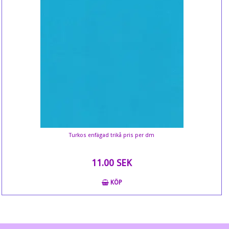
Turkos enfägad trikå pris per dm
11.00 SEK
KÖP