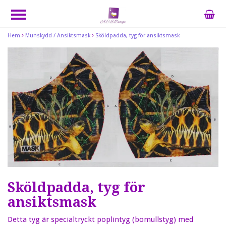
Hem
Munskydd / Ansiktsmask
Sköldpadda, tyg för ansiktsmask
Sköldpadda, tyg för
ansiktsmask
Detta tyg är specialtryckt poplintyg (bomullstyg) med