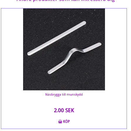
Näsbrygga till munskydd
2.00 SEK
KÖP