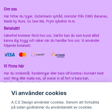
Om oss
Här hittar du tyger, Gütermann sytråd, mönster från OMG Bananas,
Made by Runi, So Sew Me, Prym sybehör m.m.
Betalsätt
Säkerhet kommer först hos oss. Därför kan du som kund alltid
känna dig trygg och säker när du handlar hos oss. Vi använder
följande betalsätt.
Vi finns här
Har du önskemål, funderingar eller bara vill komma i kontakt med
oss? Ring eller maila oss, så svarar vi så fort vi bara kan.
Telefon: 070-202 93 63
E-postadress:
carin@acedesign.nu
Vi har F-Skatt sedel, org.nr. är
Vi använder cookies
7607030280
A.C.E Design använder cookies. Genom att fortsätta
på sidan godkänner du användandet av cookies.