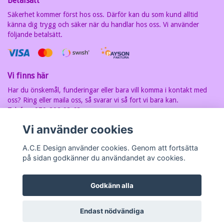
Betalsätt
Säkerhet kommer först hos oss. Därför kan du som kund alltid
känna dig trygg och säker när du handlar hos oss. Vi använder
följande betalsätt.
Vi finns här
Har du önskemål, funderingar eller bara vill komma i kontakt med
oss? Ring eller maila oss, så svarar vi så fort vi bara kan.
Telefon: 070-202 93 63
E-postadress:
carin@acedesign.nu
Vi har F-Skatt sedel, org.nr. är
Vi använder cookies
7607030280
A.C.E Design använder cookies. Genom att fortsätta
på sidan godkänner du användandet av cookies.
Godkänn alla
© Copyright A.C.E Design
Endast nödvändiga
Powered by Quickbutik