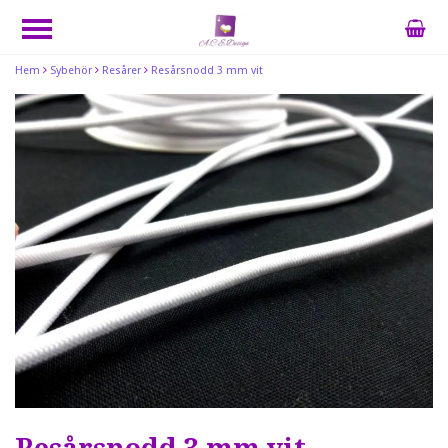
Hem
Sybehör
Resårer
Resårsnodd 3 mm vit