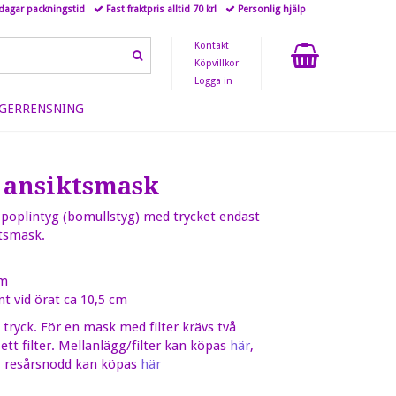
 dagar packningstid
Fast fraktpris alltid 70 kr!
Personlig hjälp
Kontakt
Köpvillkor
Logga in
GERRENSNING
r ansiktsmask
t poplintyg (bomullstyg) med trycket endast
iktsmask.
cm
nt vid örat ca 10,5 cm
tryck. För en mask med filter krävs två
tt filter. Mellanlägg/filter kan köpas
här
,
, resårsnodd kan köpas
här