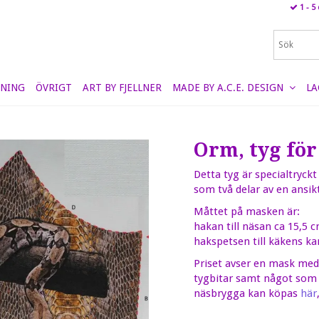
1 - 5
NING
ÖVRIGT
ART BY FJELLNER
MADE BY A.C.E. DESIGN
LA
Orm, tyg fö
Detta tyg är specialtryck
som två delar av en ans
Måttet på masken är:
hakan till näsan ca 15,5 
hakspetsen till käkens ka
Priset avser en mask med 
tygbitar samt något som e
näsbrygga kan köpas
här