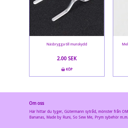
Näsbrygga till munskydd
Mel
2.00 SEK
KÖP
Om oss
Här hittar du tyger, Gütermann sytråd, mönster från O
Bananas, Made by Runi, So Sew Me, Prym sybehör m.m