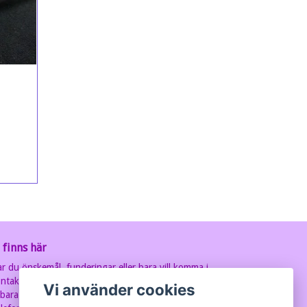
 finns här
r du önskemål, funderingar eller bara vill komma i
ntakt med oss? Ring eller maila oss, så svarar vi så fort
Vi använder cookies
 bara kan.