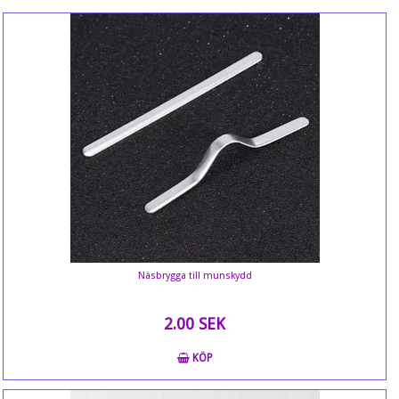
Näsbrygga till munskydd
2.00 SEK
KÖP