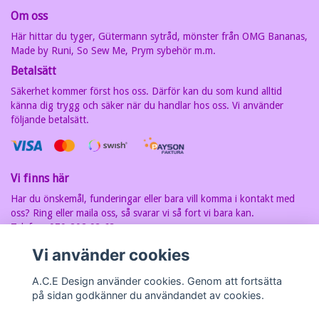
Om oss
Här hittar du tyger, Gütermann sytråd, mönster från OMG Bananas,
Made by Runi, So Sew Me, Prym sybehör m.m.
Betalsätt
Säkerhet kommer först hos oss. Därför kan du som kund alltid
känna dig trygg och säker när du handlar hos oss. Vi använder
följande betalsätt.
Vi finns här
Har du önskemål, funderingar eller bara vill komma i kontakt med
oss? Ring eller maila oss, så svarar vi så fort vi bara kan.
Telefon: 070-202 93 63
E-postadress:
carin@acedesign.nu
Vi har F-Skatt sedel, org.nr. är
Vi använder cookies
7607030280
A.C.E Design använder cookies. Genom att fortsätta
på sidan godkänner du användandet av cookies.