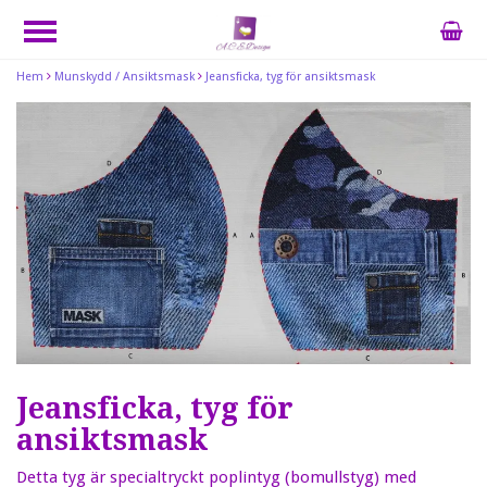
Hem
Munskydd / Ansiktsmask
Jeansficka, tyg för ansiktsmask
Jeansficka, tyg för
ansiktsmask
Detta tyg är specialtryckt poplintyg (bomullstyg) med