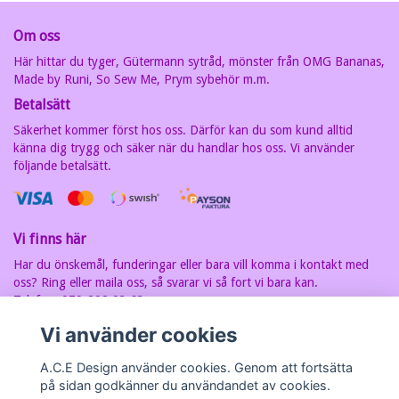
Om oss
Här hittar du tyger, Gütermann sytråd, mönster från OMG Bananas,
Made by Runi, So Sew Me, Prym sybehör m.m.
Betalsätt
Säkerhet kommer först hos oss. Därför kan du som kund alltid
känna dig trygg och säker när du handlar hos oss. Vi använder
följande betalsätt.
Vi finns här
Har du önskemål, funderingar eller bara vill komma i kontakt med
oss? Ring eller maila oss, så svarar vi så fort vi bara kan.
Telefon: 070-202 93 63
E-postadress:
carin@acedesign.nu
Vi har F-Skatt sedel, org.nr. är
Vi använder cookies
7607030280
A.C.E Design använder cookies. Genom att fortsätta
på sidan godkänner du användandet av cookies.