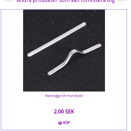
Andra produkter som kan intressera dig
Näsbrygga till munskydd
2.00 SEK
KÖP