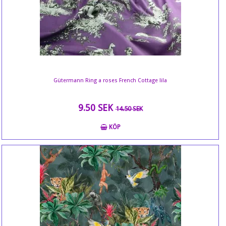
Gütermann Ring a roses French Cottage lila
9.50 SEK
14.50 SEK
KÖP