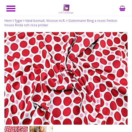
Hem
Tyger
Vävd bomull, Viscose m.fl.
Gütermann Ring a roses Fenton
house Röda och rosa prickar