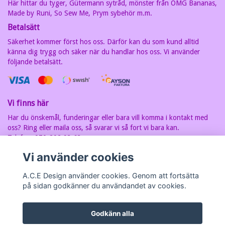
Här hittar du tyger, Gütermann sytråd, mönster från OMG Bananas,
Made by Runi, So Sew Me, Prym sybehör m.m.
Betalsätt
Säkerhet kommer först hos oss. Därför kan du som kund alltid
känna dig trygg och säker när du handlar hos oss. Vi använder
följande betalsätt.
Vi finns här
Har du önskemål, funderingar eller bara vill komma i kontakt med
oss? Ring eller maila oss, så svarar vi så fort vi bara kan.
Telefon: 070-202 93 63
E-postadress:
carin@acedesign.nu
Vi har F-Skatt sedel, org.nr. är
Vi använder cookies
7607030280
A.C.E Design använder cookies. Genom att fortsätta
på sidan godkänner du användandet av cookies.
Godkänn alla