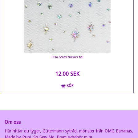
Elsa Stars turkos tyll
12.00 SEK
KÖP
Om oss
Här hittar du tyger, Gütermann sytråd, mönster från OMG Bananas,
Made by Runi, So Sew Me, Prym sybehör m.m.