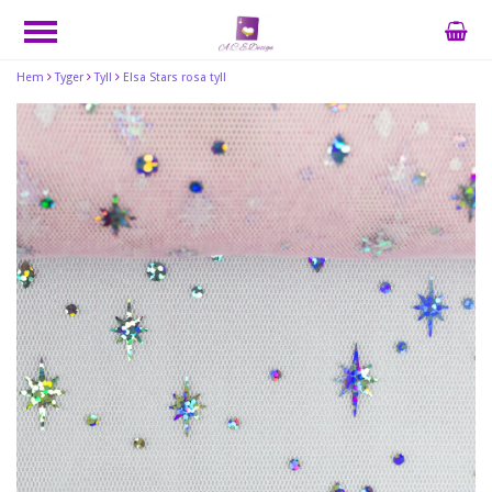
Hem
Tyger
Tyll
Elsa Stars rosa tyll