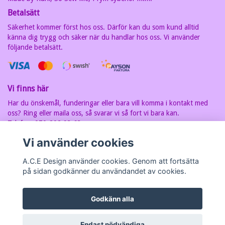
Betalsätt
Säkerhet kommer först hos oss. Därför kan du som kund alltid
känna dig trygg och säker när du handlar hos oss. Vi använder
följande betalsätt.
Vi finns här
Har du önskemål, funderingar eller bara vill komma i kontakt med
oss? Ring eller maila oss, så svarar vi så fort vi bara kan.
Telefon: 070-202 93 63
E-postadress:
carin@acedesign.nu
Vi har F-Skatt sedel, org.nr. är
Vi använder cookies
7607030280
A.C.E Design använder cookies. Genom att fortsätta
på sidan godkänner du användandet av cookies.
Godkänn alla
© Copyright A.C.E Design
Endast nödvändiga