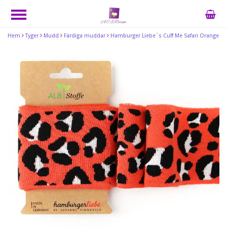
Hem
Tyger
Mudd
Färdiga muddar
Hamburger Liebe´s Cuff Me Safari Orange