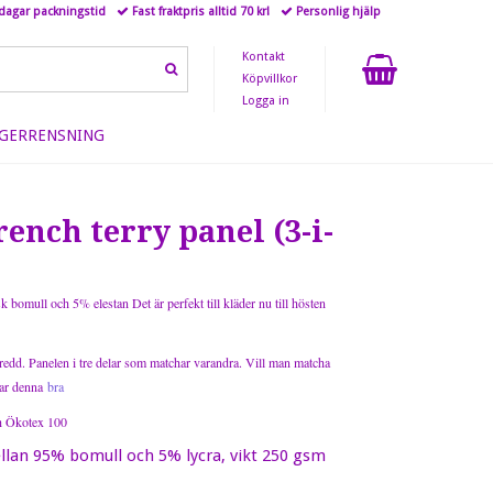
 dagar packningstid
Fast fraktpris alltid 70 kr!
Personlig hjälp
Kontakt
Köpvillkor
Logga in
GERRENSNING
rench terry panel (3-i-
 bomull och 5% elestan Det är perfekt till kläder nu till hösten
edd. Panelen i tre delar som matchar varandra. Vill man matcha
sar denna
bra
ch Ökotex 100
llan 95% bomull och 5% lycra, vikt 250 gsm