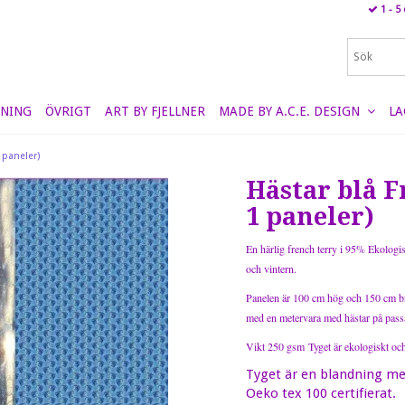
1 - 5
NING
ÖVRIGT
ART BY FJELLNER
MADE BY A.C.E. DESIGN
LA
 paneler)
Hästar blå F
1 paneler)
En härlig french terry i 95% Ekologisk
och vintern.
Panelen är 100 cm hög och 150 cm br
med en metervara med hästar på pas
Vikt 250 gsm
Tyget är ekologiskt o
Tyget är en blandning me
Oeko tex 100 certifierat.