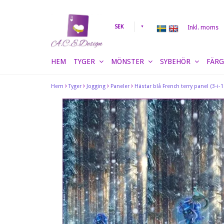
SEK
Inkl. moms
HEM
TYGER
MÖNSTER
SYBEHÖR
FÄRG
Hem
Tyger
Jogging
Paneler
Hästar blå French terry panel (3-i-1