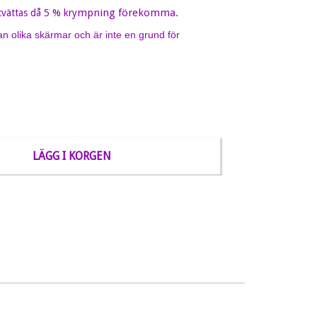
mpning förekomma.
tvättas då 5 % kry
an olika skärmar och är inte en grund för
LÄGG I KORGEN