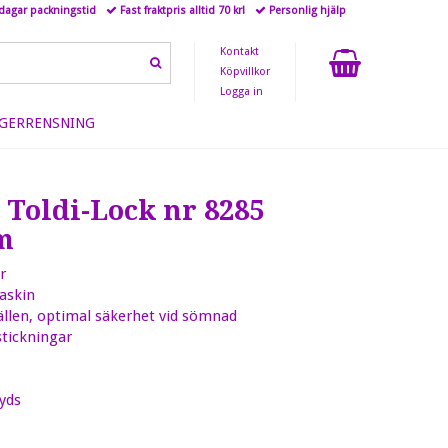
 dagar packningstid
Fast fraktpris alltid 70 kr!
Personlig hjälp
Kontakt
Köpvillkor
Logga in
GERRENSNING
Toldi-Lock nr 8285
m
r
askin
tällen, optimal säkerhet vid sömnad
tickningar
yds