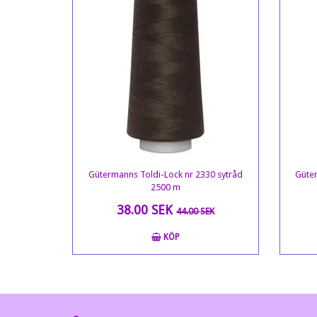
Gütermanns Toldi-Lock nr 2330 sytråd
Güter
2500 m
38.00 SEK
44.00 SEK
KÖP