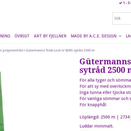
1 - 5
NING
ÖVRIGT
ART BY FJELLNER
MADE BY A.C.E. DESIGN
LA
m polyestertråd
Gütermanns Toldi-Lock nr 8285 sytråd 2500 m
Gütermanns 
sytråd 2500 
För alla tyger och sömma
För att sy med overlockm
Inga tunna eller tjocka s
För vanliga sömmar och s
För knapphål
Löplängd: 2500 m | 2734 
Luddar minimalt.