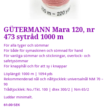
GÜTERMANN Mara 120, nr
473 sytråd 1000 m
För alla tyger och sömmar
För både för symaskinen och sömnad för hand
För vanliga sömmar och stickningar, overlock- och
safetysömmar
För knapphål och för att sy i knappar
Löplängd: 1000 m | 1094 yds
Rekommenderad nål och nåltjocklek: universalnål NM 70 –
90
Trådtjocklek: No./Tkt. 100 | dtex 300/2 | Nm 65/2
Luddar minimalt.
61.00 SEK