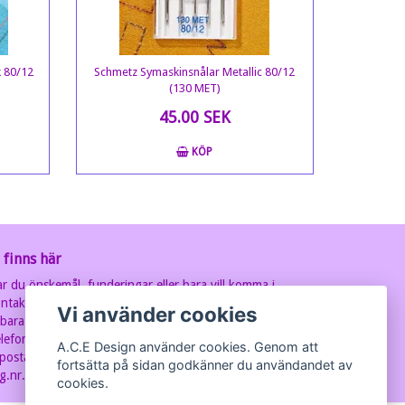
k 80/12
Schmetz Symaskinsnålar Metallic 80/12
(130 MET)
45.00 SEK
KÖP
 finns här
r du önskemål, funderingar eller bara vill komma i
ntakt med oss? Ring eller maila oss, så svarar vi så fort
Vi använder cookies
 bara kan.
lefon: 070-202 93 63
A.C.E Design använder cookies. Genom att
postadress:
carin@acedesign.nu
Vi har F-Skatt sedel,
fortsätta på sidan godkänner du användandet av
g.nr. är 7607030280
cookies.