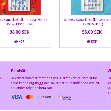
tz Symaskinsnålar Brodyr 75/11 \
Schmetz Symaskinsnålar Overloc
90/14 (130/705 H-E)
(ELx705 SUK CF)
38.00 SEK
55.00 SEK
KÖP
KÖP
Betalsätt
Vi
MG
Säkerhet kommer först hos oss. Därför kan du som kund
Ha
.
alltid känna dig trygg och säker när du handlar hos oss. Vi
ko
använder följande betalsätt.
vi
Te
E-
or