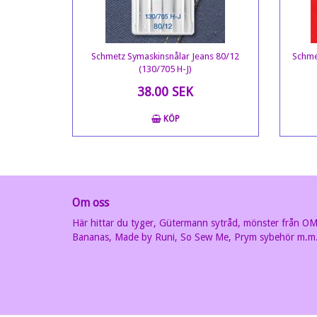
Schmetz Symaskinsnålar Jeans 80/12
Schme
(130/705 H-J)
38.00 SEK
KÖP
Om oss
Här hittar du tyger, Gütermann sytråd, mönster från O
Bananas, Made by Runi, So Sew Me, Prym sybehör m.m