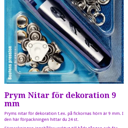
Prym Nitar för dekoration 9
mm
Pryms nitar för dekoration t.ex. på fickornas hörn är 9 mm. I
den här förpackningen hittar du 24 st.