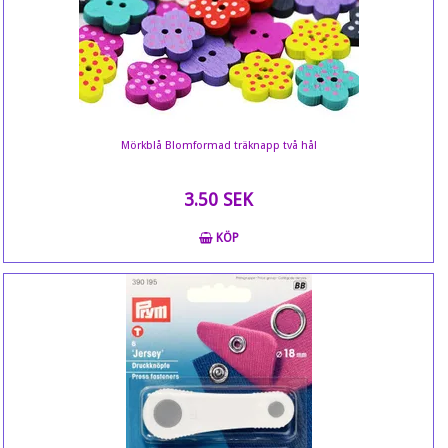
Mörkblå Blomformad träknapp två hål
3.50 SEK
KÖP