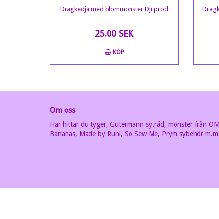
Dragkedja med blommönster Djupröd
Drag
25.00 SEK
KÖP
Om oss
Här hittar du tyger, Gütermann sytråd, mönster från O
Bananas, Made by Runi, So Sew Me, Prym sybehör m.m