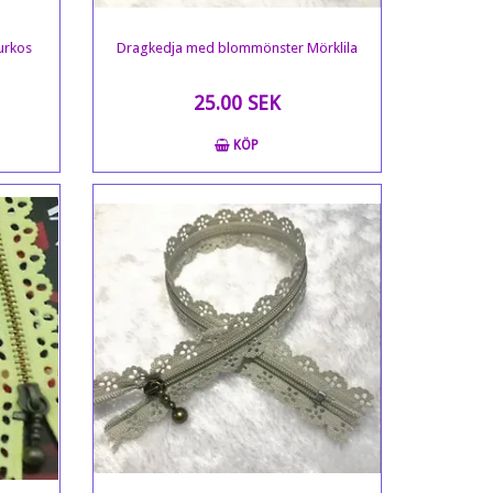
urkos
Dragkedja med blommönster Mörklila
25.00 SEK
KÖP