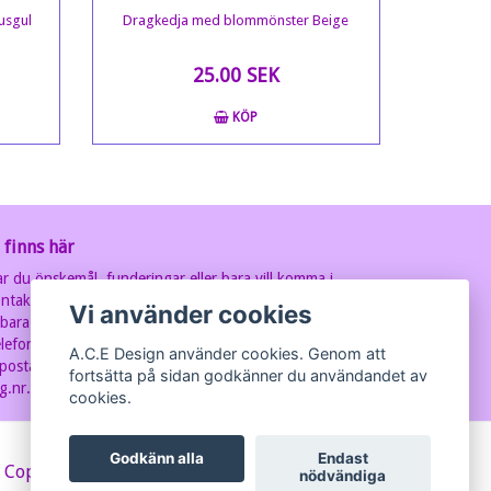
usgul
Dragkedja med blommönster Beige
25.00 SEK
KÖP
 finns här
r du önskemål, funderingar eller bara vill komma i
ntakt med oss? Ring eller maila oss, så svarar vi så fort
Vi använder cookies
 bara kan.
lefon: 070-202 93 63
A.C.E Design använder cookies. Genom att
postadress:
carin@acedesign.nu
Vi har F-Skatt sedel,
fortsätta på sidan godkänner du användandet av
g.nr. är 7607030280
cookies.
Godkänn alla
Endast
 Copyright A.C.E Design
nödvändiga