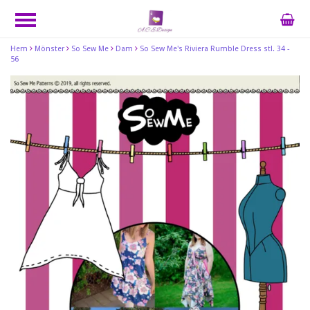
Hem
Mönster
So Sew Me
Dam
So Sew Me's Riviera Rumble Dress stl. 34 -
56