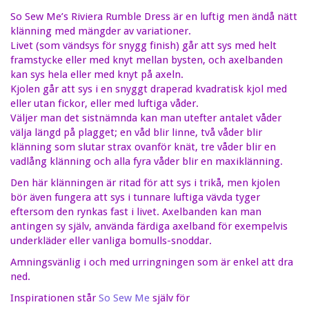
So Sew Me’s Riviera Rumble Dress är en luftig men ändå nätt
klänning med mängder av variationer.
Livet (som vändsys för snygg finish) går att sys med helt
framstycke eller med knyt mellan bysten, och axelbanden
kan sys hela eller med knyt på axeln.
Kjolen går att sys i en snyggt draperad kvadratisk kjol med
eller utan fickor, eller med luftiga våder.
Väljer man det sistnämnda kan man utefter antalet våder
välja längd på plagget; en våd blir linne, två våder blir
klänning som slutar strax ovanför knät, tre våder blir en
vadlång klänning och alla fyra våder blir en maxiklänning.
Den här klänningen är ritad för att sys i trikå, men kjolen
bör även fungera att sys i tunnare luftiga vävda tyger
eftersom den rynkas fast i livet. Axelbanden kan man
antingen sy själv, använda färdiga axelband för exempelvis
underkläder eller vanliga bomulls-snoddar.
Amningsvänlig i och med urringningen som är enkel att dra
ned.
Inspirationen står
So Sew Me
själv för