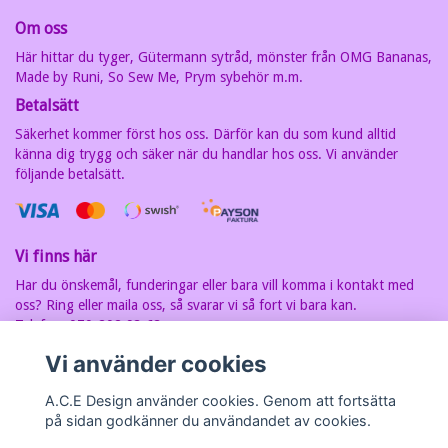
Om oss
Här hittar du tyger, Gütermann sytråd, mönster från OMG Bananas,
Made by Runi, So Sew Me, Prym sybehör m.m.
Betalsätt
Säkerhet kommer först hos oss. Därför kan du som kund alltid
känna dig trygg och säker när du handlar hos oss. Vi använder
följande betalsätt.
Vi finns här
Har du önskemål, funderingar eller bara vill komma i kontakt med
oss? Ring eller maila oss, så svarar vi så fort vi bara kan.
Telefon: 070-202 93 63
E-postadress:
carin@acedesign.nu
Vi har F-Skatt sedel, org.nr. är
Vi använder cookies
7607030280
A.C.E Design använder cookies. Genom att fortsätta
på sidan godkänner du användandet av cookies.