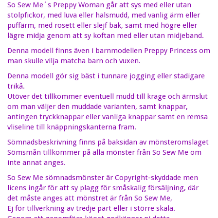
So Sew Me´s Preppy Woman går att sys med eller utan
stolpfickor, med luva eller halsmudd, med vanlig ärm eller
puffärm, med rosett eller slejf bak, samt med högre eller
lägre midja genom att sy koftan med eller utan midjeband.
Denna modell finns även i barnmodellen Preppy Princess om
man skulle vilja matcha barn och vuxen.
Denna modell gör sig bäst i tunnare jogging eller stadigare
trikå.
Utöver det tillkommer eventuell mudd till krage och ärmslut
om man väljer den muddade varianten, samt knappar,
antingen tryckknappar eller vanliga knappar samt en remsa
vliseline till knäppningskanterna fram.
Sömnadsbeskrivning finns på baksidan av mönsteromslaget
Sömsmån tillkommer på alla mönster från So Sew Me om
inte annat anges.
So Sew Me sömnadsmönster är Copyright-skyddade men
licens ingår för att sy plagg för småskalig försäljning, där
det måste anges att mönstret är från So Sew Me,
Ej för tillverkning av tredje part eller i större skala.