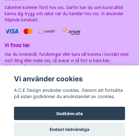
Säkerhet kommer först hos oss. Därför kan du som kund alltid
känna dig trygg och säker när du handlar hos oss. Vi använder
följande betalsätt.
Vi finns här
Har du önskemål, funderingar eller bara vill komma i kontakt med
oss? Ring eller maila oss, så svarar vi så fort vi bara kan.
Telefon: 070-202 93 63
E-postadress:
carin@acedesign.nu
Vi har F-Skatt sedel, org.nr. är
Vi använder cookies
7607030280
A.C.E Design använder cookies. Genom att fortsätta
på sidan godkänner du användandet av cookies.
Godkänn alla
© Copyright A.C.E Design
Endast nödvändiga
Powered by Quickbutik