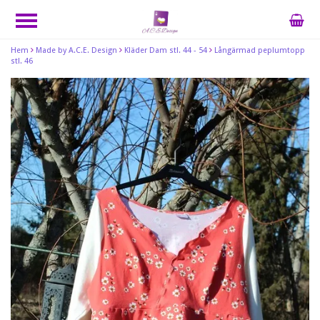
Hem
Made by A.C.E. Design
Kläder Dam stl. 44 - 54
Långärmad peplumtopp
stl. 46