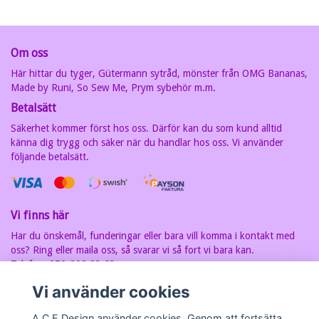
Om oss
Här hittar du tyger, Gütermann sytråd, mönster från OMG Bananas,
Made by Runi, So Sew Me, Prym sybehör m.m.
Betalsätt
Säkerhet kommer först hos oss. Därför kan du som kund alltid
känna dig trygg och säker när du handlar hos oss. Vi använder
följande betalsätt.
Vi finns här
Har du önskemål, funderingar eller bara vill komma i kontakt med
oss? Ring eller maila oss, så svarar vi så fort vi bara kan.
Telefon: 070-202 93 63
E-postadress:
carin@acedesign.nu
Vi har F-Skatt sedel, org.nr. är
Vi använder cookies
7607030280
A.C.E Design använder cookies. Genom att fortsätta