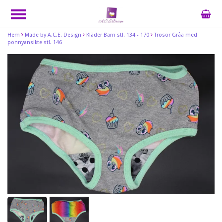
Hem
Made by A.C.E. Design
Kläder Barn stl. 134 - 170
Trosor Gråa med
ponnyansikte stl. 146