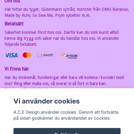
Om oss
Här hittar du tyger, Gütermann sytråd, mönster från OMG Bananas,
Made by Runi, So Sew Me, Prym sybehör m.m.
Betalsätt
Säkerhet kommer först hos oss. Därför kan du som kund alltid
känna dig trygg och säker när du handlar hos oss. Vi använder
följande betalsätt.
Vi finns här
Har du önskemål, funderingar eller bara vill komma i kontakt med
oss? Ring eller maila oss, så svarar vi så fort vi bara kan.
Telefon: 070-202 93 63
E-postadress:
carin@acedesign.nu
Vi har F-Skatt sedel, org.nr. är
Vi använder cookies
7607030280
A.C.E Design använder cookies. Genom att fortsätta
på sidan godkänner du användandet av cookies.