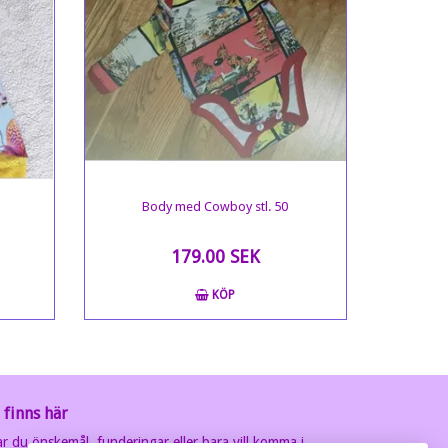
Body med Cowboy stl. 50
179.00 SEK
KÖP
 finns här
r du önskemål, funderingar eller bara vill komma i