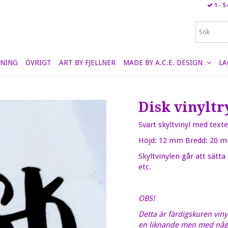
1 - 5
NING
ÖVRIGT
ART BY FJELLNER
MADE BY A.C.E. DESIGN
LA
Disk vinyltr
Svart skyltvinyl med texte
Höjd: 12 mm Bredd: 20 
Skyltvinylen går att sätta
etc.
OBS!
Detta är färdigskuren vinyl
en liknande men med någo